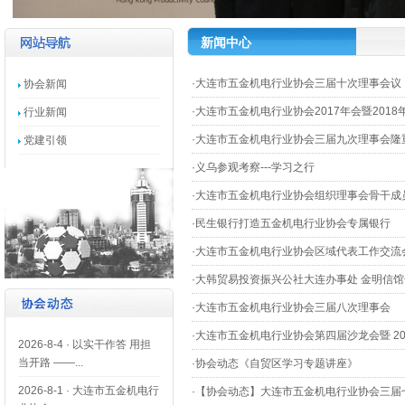
新闻中心
·
大连市五金机电行业协会三届十次理事会议
协会新闻
·
大连市五金机电行业协会2017年会暨201
行业新闻
·
大连市五金机电行业协会三届九次理事会隆
党建引领
·
义乌参观考察---学习之行
·
大连市五金机电行业协会组织理事会骨干成员赴
·
民生银行打造五金机电行业协会专属银行
·
大连市五金机电行业协会区域代表工作交流
·
大韩贸易投资振兴公社大连办事处 金明信馆长
·
大连市五金机电行业协会三届八次理事会
·
大连市五金机电行业协会第四届沙龙会暨 201
2026-8-4
·
以实干作答 用担
当开路 ——...
·
协会动态《自贸区学习专题讲座》
2026-8-1
·
大连市五金机电行
·
【协会动态】大连市五金机电行业协会三届七次